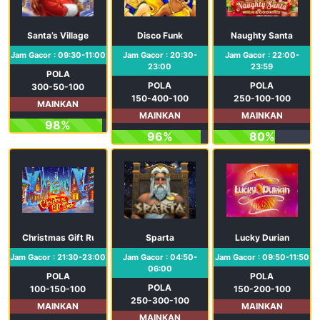
Santa’s Village
Disco Funk
Naughty Santa
Jam Gacor : 09:30-11:00
Jam Gacor : 20:30-
Jam Gacor : 22:00-
23:00
23:59
POLA
POLA
POLA
300-50-100
150-400-100
250-100-100
MAINKAN
MAINKAN
MAINKAN
98%
96%
80%
Christmas Gift Rush
Sparta
Lucky Durian
Jam Gacor : 21:30-23:00
Jam Gacor : 04:50-
Jam Gacor : 09:50-11:50
06:00
POLA
POLA
POLA
100-150-100
150-200-100
250-300-100
MAINKAN
MAINKAN
MAINKAN