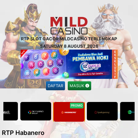
RTP SLOT GACOR MILDCASINO TERLENGKAP
SATURDAY 8 AUGUST,2026
DAFTAR
MASUK
PROMO
RTP Habanero