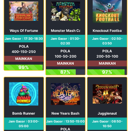
Ways Of Fortune
Monster Mash Cash
Knockout Football
Jam Gacor : 17:30-18:30
Jam Gacor : 01:30-
Jam Gacor : 02:50-
02:30
03:50
POLA
POLA
POLA
400-150-250
100-50-200
200-50-100
MAINKAN
MAINKAN
MAINKAN
99%
87%
97%
Bomb Runner
New Years Bash
Jugglenaut
Jam Gacor : 03:00-
Jam Gacor : 13:50-15:00
Jam Gacor : 08:50-
05:00
10:50
POLA