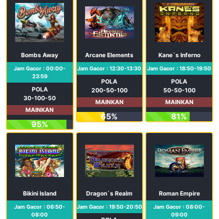
Bombs Away
Arcane Elements
Kane`s Inferno
Jam Gacor : 00:00-
Jam Gacor : 12:30-13:30
Jam Gacor : 18:50-19:50
23:59
POLA
POLA
POLA
200-50-100
50-50-100
30-100-50
MAINKAN
MAINKAN
MAINKAN
65%
81%
95%
Bikini Island
Dragon`s Realm
Roman Empire
Jam Gacor : 06:50-
Jam Gacor : 19:50-20:50
Jam Gacor : 08:00-
08:00
09:00