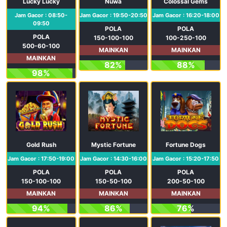
Lucky Lucky
Nuwa
Colossal Gems
Jam Gacor : 08:50-
Jam Gacor : 19:50-20:50
Jam Gacor : 16:20-18:00
09:50
POLA
POLA
POLA
150-100-100
100-250-100
500-60-100
MAINKAN
MAINKAN
MAINKAN
82%
88%
98%
Gold Rush
Mystic Fortune
Fortune Dogs
Jam Gacor : 17:50-19:00
Jam Gacor : 14:30-16:00
Jam Gacor : 15:20-17:50
POLA
POLA
POLA
150-100-100
150-50-100
200-50-100
MAINKAN
MAINKAN
MAINKAN
94%
86%
76%