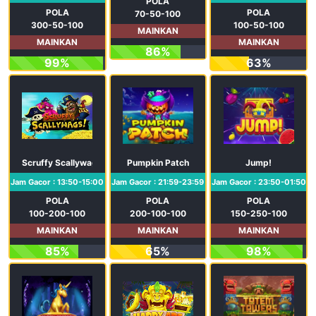
POLA
POLA
POLA
70-50-100
300-50-100
100-50-100
MAINKAN
MAINKAN
MAINKAN
86%
99%
63%
Scruffy Scallywags
Pumpkin Patch
Jump!
Jam Gacor : 13:50-15:00
Jam Gacor : 21:59-23:59
Jam Gacor : 23:50-01:50
POLA
POLA
POLA
100-200-100
200-100-100
150-250-100
MAINKAN
MAINKAN
MAINKAN
85%
65%
98%