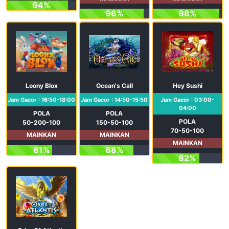
94%
96%
98%
Loony Blox
Ocean's Call
Hey Sushi
Jam Gacor : 16:50-18:00
Jam Gacor : 14:50-15:50
Jam Gacor : 03:00-
04:00
POLA
POLA
POLA
50-200-100
150-50-100
70-50-100
MAINKAN
MAINKAN
MAINKAN
81%
88%
82%