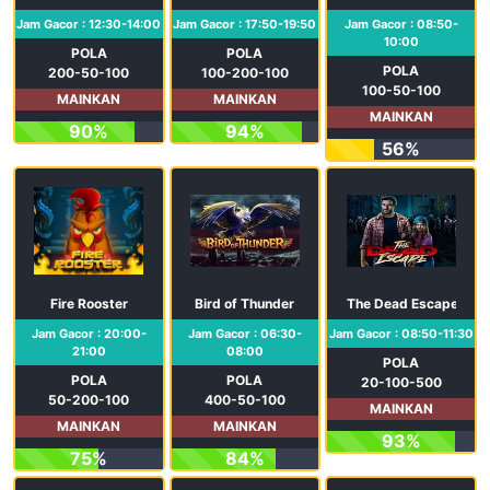
Jam Gacor : 12:30-14:00
Jam Gacor : 17:50-19:50
Jam Gacor : 08:50-
10:00
POLA
POLA
POLA
200-50-100
100-200-100
100-50-100
MAINKAN
MAINKAN
MAINKAN
90%
94%
56%
Fire Rooster
Bird of Thunder
The Dead Escape
Jam Gacor : 20:00-
Jam Gacor : 06:30-
Jam Gacor : 08:50-11:30
21:00
08:00
POLA
POLA
POLA
20-100-500
50-200-100
400-50-100
MAINKAN
MAINKAN
MAINKAN
93%
75%
84%