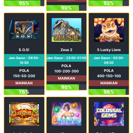
95%
92%
90%
S.O.S!
Zeus 2
5 Lucky Lions
Jam Gacor : 08:50-
Jam Gacor : 23:50-01:50
Jam Gacor : 05:30-
10:50
06:30
POLA
POLA
POLA
100-200-300
150-50-200
400-150-100
MAINKAN
MAINKAN
MAINKAN
90%
76%
96%