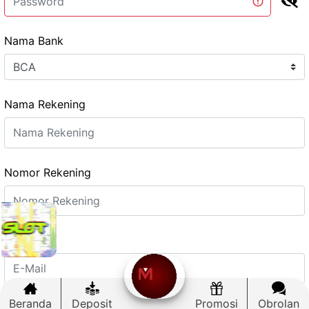
Nama Bank
Nama Rekening
Nomor Rekening
Email
Beranda
Deposit
Promosi
Obrolan
No.Telp