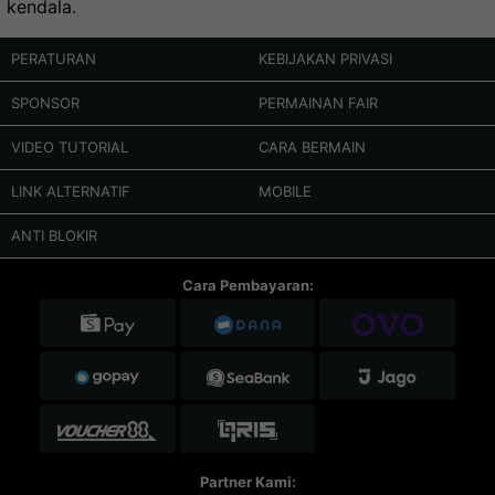
kendala.
PERATURAN
KEBIJAKAN PRIVASI
SPONSOR
PERMAINAN FAIR
VIDEO TUTORIAL
CARA BERMAIN
LINK ALTERNATIF
MOBILE
ANTI BLOKIR
Cara Pembayaran:
Partner Kami: