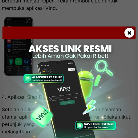
berubah menjadi Open. Tekan tombol Open untuk
membuka aplikasi Vind.
×
4. Aplikasi Siap Digunakan
Setelah aplikasi terbuka dan menampilkan halaman
utama, aplikasi Vind sudah siap digunakan. Silakan ikuti
petunjuk yang tersedia di dalam aplikasi untuk
melanjutkan.