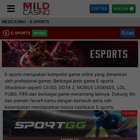
Download
Mobile App
DAFTAR
MASUK
MILDCASINO
E-SPORTS
E-SPORTS
Cari
PROMO
E-sports merupakan kompetisi game online yang dimainkan
oleh profesional gamer. Berbagai jenis game E-sports
dihadirkan seperti CS:GO, DOTA 2, MOBILE LEGENDS, LOL,
PUBG, FIFA dan berbagai game menantang lainnya. Dukung tim
dan pemain favorit kamu dengan bertaruh serta raih
kesempatan mendapatkan bonus cashback E-sports.
PROMO
MAINKAN