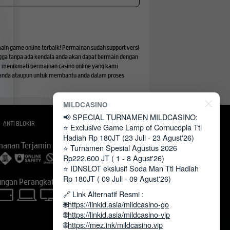
ain game online terbaik! Permainan sudah support versi
gga tanpa ada kendala anda akan dapat bermain dengan
enikmati permainan casino online yang kami
n anda ataupun untuk membantu anda dalam proses
MILDCASINO
📢 SPECIAL TURNAMEN MILDCASINO:
ANTI BLOKIR
⭐️ Exclusive Game Lamp of Cornucopia Ttl
Hadiah Rp 180JT (23 Juli - 23 Agust'26)
anan Terjamin :
⭐️ Turnamen Spesial Agustus 2026
Rp222.600 JT ( 1 - 8 Agust'26)
⭐️ IDNSLOT ekslusif Soda Man Ttl Hadiah
Rp 180JT ( 09 Juli - 09 Agust'26)
ngan Perangkat :
🔗 Link Alternatif Resmi :
🌐
https://linkid.asia/mildcasino-go
🌐
https://linkid.asia/mildcasino-vip
🌐
https://mez.ink/mildcasino.vip