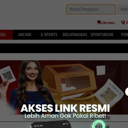
Obrolan
P
GEL
ARCADE
E-SPORTS
BOLATANGKAS
SPORTSBOOK
PO
IDN Raffle
Bet Closed