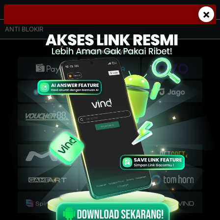
LINK ALTERNATIF
MOBILE
×
ANTI BLOKIR
Cara Pembayaran:
Partner Kami: